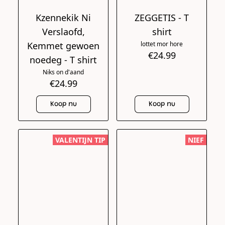
Kzennekik Ni
ZEGGETIS - T
Verslaofd,
shirt
Kemmet gewoen
lottet mor hore
€24.99
noedeg - T shirt
Niks on d'aand
€24.99
Koop nu
Koop nu
VALENTIJN TIP
NIEF