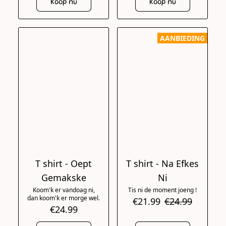
Koop nu
Koop nu
AANBIEDING
T shirt - Oept
T shirt - Na Efkes
Gemakske
Ni
Koom'k er vandoag ni,
Tis ni de moment joeng !
dan koom'k er morge wel.
€21.99
€24.99
€24.99