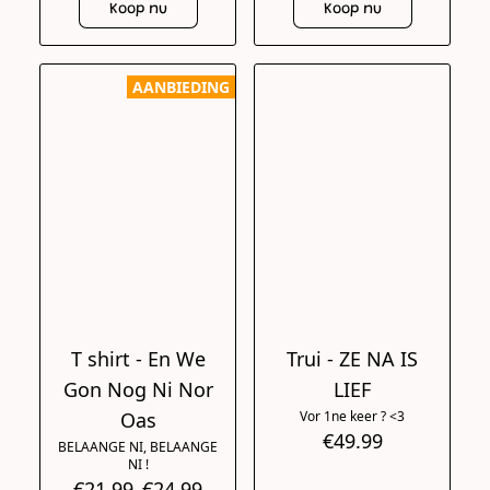
Koop nu
Koop nu
AANBIEDING
T shirt - En We
Trui - ZE NA IS
Gon Nog Ni Nor
LIEF
Oas
Vor 1ne keer ? <3
€49.99
BELAANGE NI, BELAANGE
NI !
€21.99
€24.99