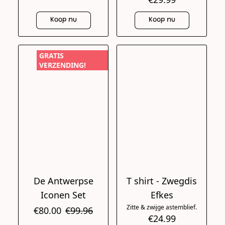
Koop nu
Koop nu
GRATIS
VERZENDING!
De Antwerpse
T shirt - Zwegdis
Iconen Set
Efkes
Zitte & zwijge astemblief.
€80.00
€99.96
€24.99