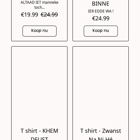
ALTAAD IET manneke
BINNE
toch...
IER EDDE WA !
€19.99
€24.99
€24.99
Koop nu
Koop nu
T shirt - KHEM
T shirt - Zwanst
DEUST
Na Ni Hé