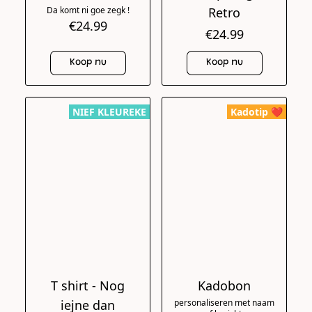
Da komt ni goe zegk !
Retro
€24.99
€24.99
Koop nu
Koop nu
NIEF KLEUREKE
Kadotip ❤️
T shirt - Nog
Kadobon
iejne dan
personaliseren met naam