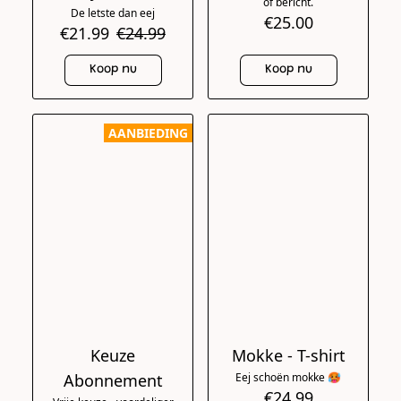
of bericht.
De letste dan eej
€25.00
€21.99
€24.99
Koop nu
Koop nu
AANBIEDING
Keuze
Mokke - T-shirt
Abonnement
Eej schoën mokke 🥵
€24.99