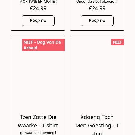
MOR TWIË EH MOTJE !
Onder de sloef ofzoeiet...
€24.99
€24.99
Koop nu
Koop nu
NIEF - Dag Van De
NIEF
Arbeid
Tzen Zotte Die
Kdoeng Toch
Waarke - T shirt
Men Goesting - T
ge waarkt al genoeg !
shirt