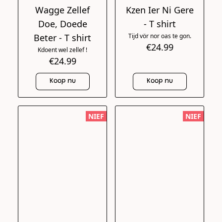
Wagge Zellef
Kzen Ier Ni Gere
Doe, Doede
- T shirt
Beter - T shirt
Tijd vör nor oas te gon.
€24.99
Kdoent wel zellef !
€24.99
Koop nu
Koop nu
NIEF
NIEF