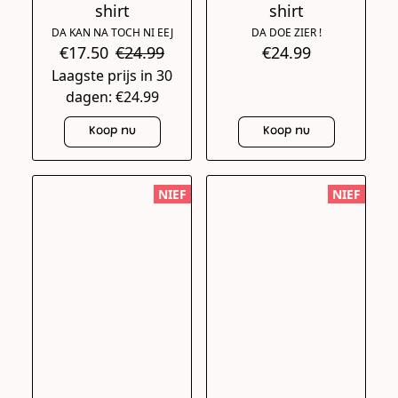
shirt
shirt
DA KAN NA TOCH NI EEJ
DA DOE ZIER !
€17.50
€24.99
€24.99
Laagste prijs in 30
dagen: €24.99
Koop nu
Koop nu
NIEF
NIEF