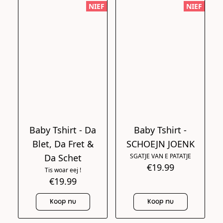
NIEF
NIEF
Baby Tshirt - Da
Baby Tshirt -
Blet, Da Fret &
SCHOEJN JOENK
Da Schet
SGATJE VAN E PATATJE
€19.99
Tis woar eej !
€19.99
Koop nu
Koop nu