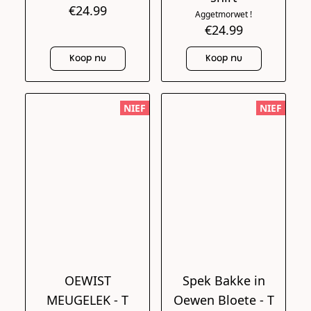
€24.99
Aggetmorwet !
€24.99
Koop nu
Koop nu
NIEF
NIEF
OEWIST
Spek Bakke in
MEUGELEK - T
Oewen Bloete - T