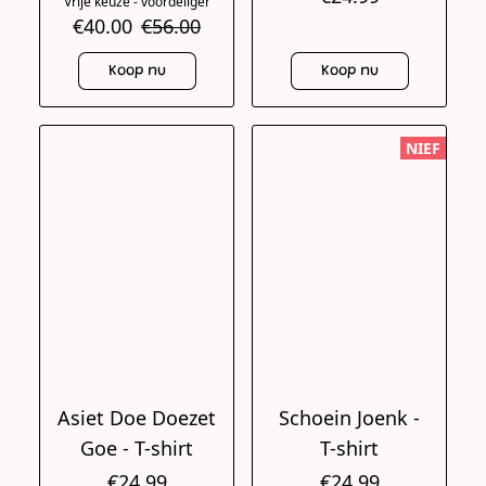
Vrije keuze - voordeliger
€40.00
€56.00
Koop nu
Koop nu
NIEF
Asiet Doe Doezet
Schoein Joenk -
Goe - T-shirt
T-shirt
€24.99
€24.99