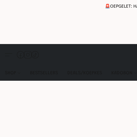
🚨OEPGELET: H
SHOP
BESTSELLERS
DEALS/KOEPKES
KADOBON