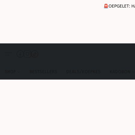
🚨OEPGELET: H
SHOP
BESTSELLERS
DEALS/KOEPKES
KADOBON