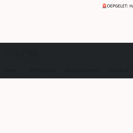
🚨OEPGELET: H
SHOP
BESTSELLERS
DEALS/KOEPKES
KADOBON