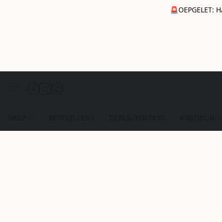
🚨OEPGELET: H
SHOP
BESTSELLERS
DEALS/KOEPKES
KADOBON