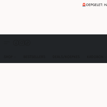
🚨OEPGELET: H
SHOP
BESTSELLERS
DEALS/KOEPKES
KADOBON